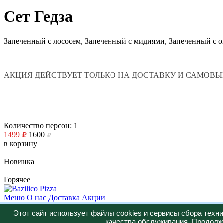
Сет Гедза
Запеченный с лососем, Запеченный с мидиями, Запеченный с 
АКЦИЯ ДЕЙСТВУЕТ ТОЛЬКО НА ДОСТАВКУ И САМОВЫ
Количество персон: 1
1499
1600
в корзину
Новинка
Горячее
Меню
О нас
Доставка
Акции
+7 (347) 287-23-57
Этот сайт использует файлы cookies и сервисы сбора техн
Юридическая информация:
качества обслуживания. Продолжа