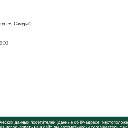
окунем, Самурай
ВОЗ
ических данных посетителей (данные об IP-адресе, местоположе
я использовать наш сайт, вы автоматически соглашаетесь с и