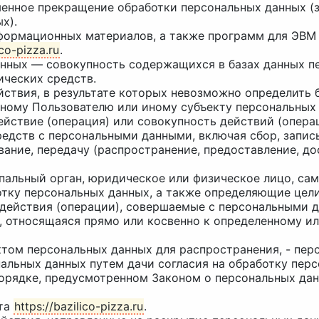
менное прекращение обработки персональных данных (з
х).
информационных материалов, а также программ для ЭВМ
ico-pizza.ru
.
анных — совокупность содержащихся в базах данных п
ических средств.
йствия, в результате которых невозможно определить
ному Пользователю или иному субъекту персональных 
действие (операция) или совокупность действий (опер
едств с персональными данными, включая сбор, запись
вание, передачу (распространение, предоставление, до
ципальный орган, юридическое или физическое лицо, с
тку персональных данных, а также определяющие цели
 действия (операции), совершаемые с персональными 
, относящаяся прямо или косвенно к определенному и
ктом персональных данных для распространения, - пер
альных данных путем дачи согласия на обработку пер
орядке, предусмотренном Законом о персональных дан
йта
https://bazilico-pizza.ru
.