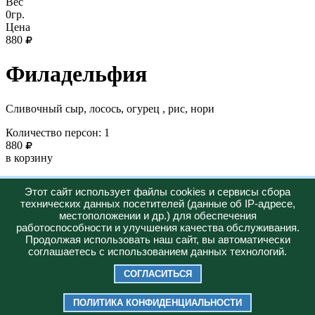
Вес
0гр.
Цена
880
Филадельфия
Сливочный сыр, лосось, огурец , рис, нори
Количество персон: 1
880
в корзину
Новинка
Этот сайт использует файлы cookies и сервисы сбора
технических данных посетителей (данные об IP-адресе,
Горячее
местоположении и др.) для обеспечения
работоспособности и улучшения качества обслуживания.
Меню
О нас
Доставка
Акции
Продолжая использовать наш сайт, вы автоматически
+7 (347) 287-23-57
соглашаетесь с использованием данных технологий.
Юридическая информация:
Политика конфиденциальности
СОГЛАСИТЬСЯ
2026 © "Bazilico Pizza"
ИП ХАСАНОВ РУСЛАН РАИСОВИЧ ИНН 026207987926 |
ПОЛИТИКА КОНФИДЕНЦИАЛЬНОСТИ
ОГРНИП 326028000051650