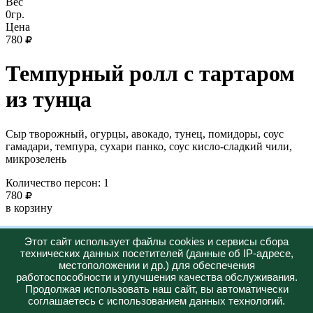
Вес
0гр.
Цена
780
Темпурный ролл с тартаром
из тунца
Сыр творожный, огурцы, авокадо, тунец, помидоры, соус
гамадари, темпура, сухари панко, соус кисло-сладкий чили,
микрозелень
Количество персон: 1
780
в корзину
Новинка
Этот сайт использует файлы cookies и сервисы сбора
технических данных посетителей (данные об IP-адресе,
Горячее
местоположении и др.) для обеспечения
работоспособности и улучшения качества обслуживания.
Меню
О нас
Доставка
Акции
Продолжая использовать наш сайт, вы автоматически
+7 (347) 287-23-57
соглашаетесь с использованием данных технологий.
Юридическая информация: