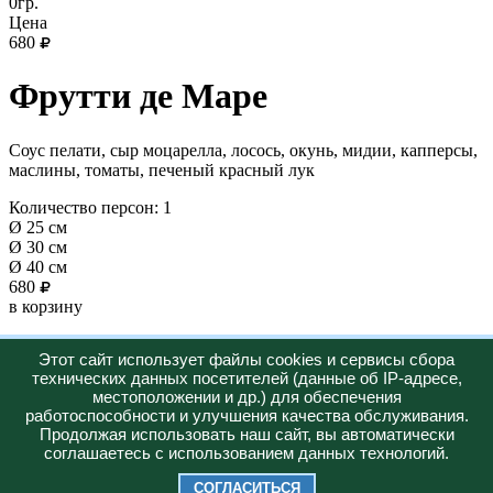
0гр.
Цена
680
Фрутти де Маре
Соус пелати, сыр моцарелла, лосось, окунь, мидии, капперсы,
маслины, томаты, печеный красный лук
Количество персон: 1
Ø 25 см
Ø 30 см
Ø 40 см
680
в корзину
Новинка
Этот сайт использует файлы cookies и сервисы сбора
технических данных посетителей (данные об IP-адресе,
Горячее
местоположении и др.) для обеспечения
работоспособности и улучшения качества обслуживания.
Меню
О нас
Доставка
Акции
Продолжая использовать наш сайт, вы автоматически
+7 (347) 287-23-57
соглашаетесь с использованием данных технологий.
Юридическая информация:
Политика конфиденциальности
СОГЛАСИТЬСЯ