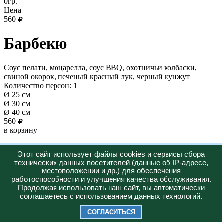
0гр.
Цена
560
Барбекю
Соус пелати, моцарелла, соус BBQ, охотничьи колбаски,
свиной окорок, печеный красный лук, черный кунжут
Количество персон: 1
Ø 25 см
Ø 30 см
Ø 40 см
560
в корзину
Новинка
Этот сайт использует файлы cookies и сервисы сбора
технических данных посетителей (данные об IP-адресе,
Горячее
местоположении и др.) для обеспечения
работоспособности и улучшения качества обслуживания.
Меню
О нас
Доставка
Акции
Продолжая использовать наш сайт, вы автоматически
+7 (347) 287-23-57
соглашаетесь с использованием данных технологий.
Юридическая информация:
Политика конфиденциальности
СОГЛАСИТЬСЯ
2026 © "Bazilico Pizza"