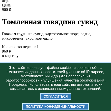
0гр.
Цена
960
Томленная говядина сувид
Говяжья грудинка сувид, картофельное пюре, редис,
микрозелень, укропное масло
Количество персон: 1
960
в корзину
Новинка
Этот сайт использует файлы cookies и сервисы сбора
технических данных посетителей (данные об IP-адресе,
Горячее
местоположении и др.) для обеспечения
работоспособности и улучшения качества обслуживания.
Меню
О нас
Доставка
Акции
Продолжая использовать наш сайт, вы автоматически
+7 (347) 287-23-57
соглашаетесь с использованием данных технологий.
Юридическая информация:
Политика конфиденциальности
СОГЛАСИТЬСЯ
2026 © "Bazilico Pizza"
ИП ХАСАНОВ РУСЛАН РАИСОВИЧ ИНН 026207987926 |
ПОЛИТИКА КОНФИДЕНЦИАЛЬНОСТИ
ОГРНИП 326028000051650