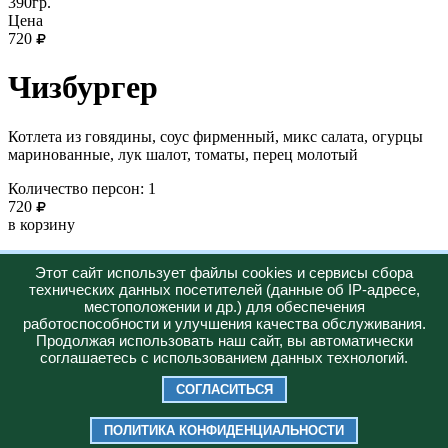
390гр.
Цена
720
Чизбургер
Котлета из говядины, соус фирменный, микс салата, огурцы
маринованные, лук шалот, томаты, перец молотый
Количество персон: 1
720
в корзину
Новинка
Этот сайт использует файлы cookies и сервисы сбора
технических данных посетителей (данные об IP-адресе,
Горячее
местоположении и др.) для обеспечения
работоспособности и улучшения качества обслуживания.
Меню
О нас
Доставка
Акции
Продолжая использовать наш сайт, вы автоматически
+7 (347) 287-23-57
соглашаетесь с использованием данных технологий.
Юридическая информация:
Политика конфиденциальности
СОГЛАСИТЬСЯ
2026 © "Bazilico Pizza"
ИП ХАСАНОВ РУСЛАН РАИСОВИЧ ИНН 026207987926 |
ПОЛИТИКА КОНФИДЕНЦИАЛЬНОСТИ
ОГРНИП 326028000051650